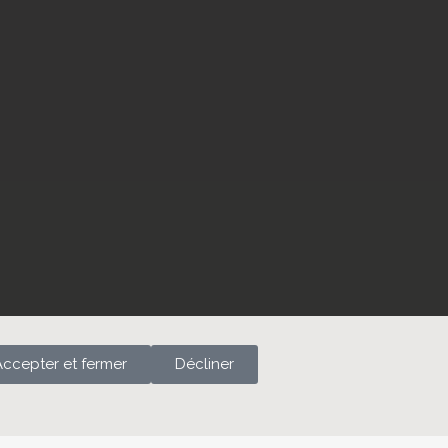
Mon compte
Checkout
Cart
CGU
Accepter et fermer
Décliner
Politique de confidentialité