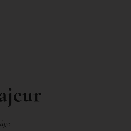
ajeur
âge