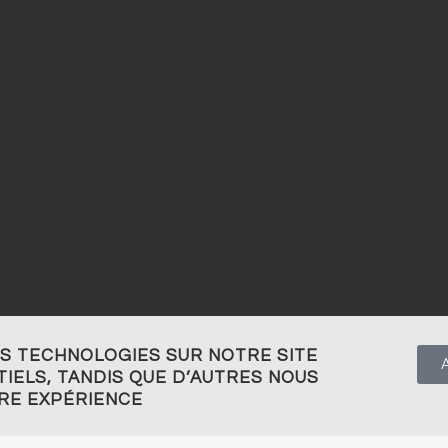
ACCUEIL
A PROPOS
VISITE
BOUTIQUE
ES TECHNOLOGIES SUR NOTRE SITE
CONTACT
IELS, TANDIS QUE D’AUTRES NOUS
TRE EXPÉRIENCE