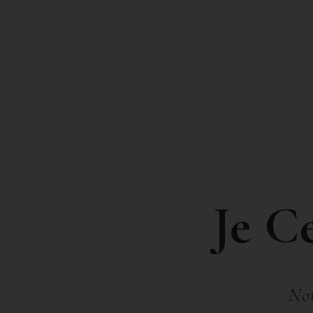
que l’on retrouve dans tous nos vin
Notes fraiches de cerise rouge et d
2021
Mis en bouteille au Chateâu
Le carton de 6 bouteilles
51,
En stock
Je C
AJOUTER
SHARE
No