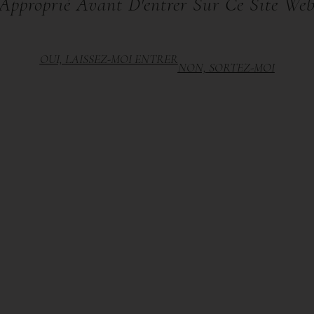
Approprié Avant D'entrer Sur Ce Site We
OUI, LAISSEZ-MOI ENTRER
NON, SORTEZ-MOI
DESCRIPTION
ADDITIONAL INFORMATION