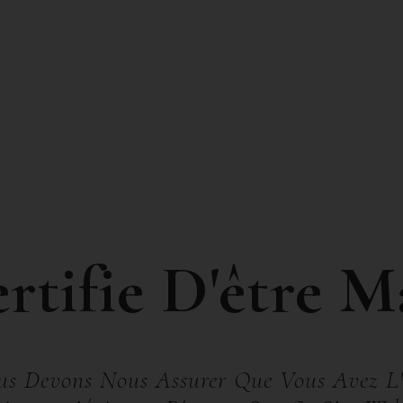
s de Villemon !
e vanille
00
€
ertifie D'être M
 AU PANIER
us Devons Nous Assurer Que Vous Avez L'